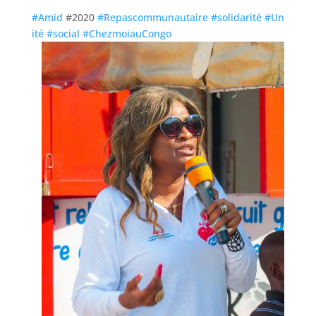
#Amid
#2020
#Repascommunautaire
#solidarité
#Un
ité
#social
#ChezmoiauCongo